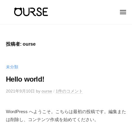
ー
コ
ン
メ
ニ
テ
ュ
ー
ン
ツ
へ
投稿者:
ourse
ス
キ
未分類
ッ
プ
Hello world!
2021年9月10日
by
ourse
/
1件のコメント
WordPress へようこそ。こちらは最初の投稿です。編集また
は削除し、コンテンツ作成を始めてください。